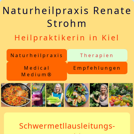
Naturheilpraxis Renate
Strohm
Heilpraktikerin in Kiel
Naturheilpraxis
Therapien
Medical
Empfehlungen
Medium®
Schwermetllausleitungs-